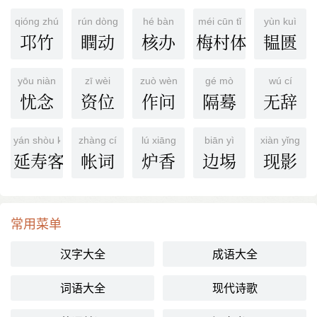
qióng zhú
rún dòng
hé bàn
méi cūn tǐ
yùn kuì
邛竹
瞤动
核办
梅村体
韫匮
yōu niàn
zī wèi
zuò wèn
gé mò
wú cí
忧念
资位
作问
隔蓦
无辞
yán shòu kè
zhàng cí
lú xiāng
biān yì
xiàn yǐng
延寿客
帐词
炉香
边埸
现影
常用菜单
汉字大全
成语大全
词语大全
现代诗歌