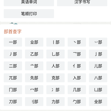
英语单词
汉字书写
笔顺打印
部首查字
一部
业部
丨部
丶部
丷部
丿部
乙部
乚部
乛部
亅部
二部
亠部
人部
亻部
儿部
兀部
先部
克部
入部
八部
冂部
冖部
冫部
几部
凵部
刀部
刂部
力部
勹部
全部