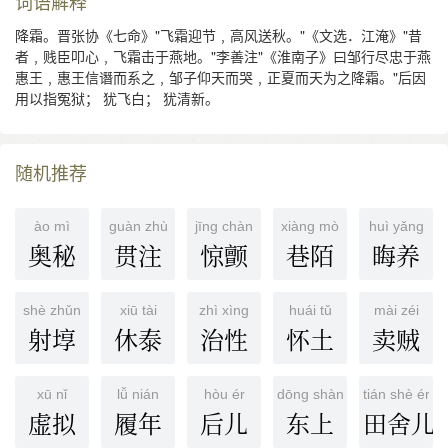
词语解释
降霜。晋张协《七命》"飞霜迎节﹐高风送秋。"《文选．江淹》"昔
者﹐贱臣叩心﹐飞霜击于燕地。"李善注"《淮南子》曰邹行尽忠于燕
惠王﹐惠王信谮而系之﹐邹子仰天而哭﹐正夏而天为之降霜。"后因
用以指冤狱； 犹飞白； 犹清新。
随机推荐
ào mì
guàn zhù
jīng chàn
xiàng mò
huì yǎng
奥秘
贯注
惊颤
巷陌
晦养
shè zhǔn
xiū tài
zhì xìng
huái tǔ
mài zéi
射埻
休泰
治性
怀土
卖贼
xū nǐ
lǚ nián
hòu ér
dōng shàng
tián shè ér
虚拟
履年
后儿
东上
田舍儿