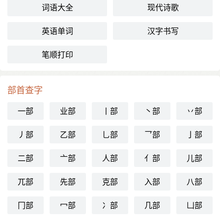
词语大全
现代诗歌
英语单词
汉字书写
笔顺打印
部首查字
一部
业部
丨部
丶部
丷部
丿部
乙部
乚部
乛部
亅部
二部
亠部
人部
亻部
儿部
兀部
先部
克部
入部
八部
冂部
冖部
冫部
几部
凵部