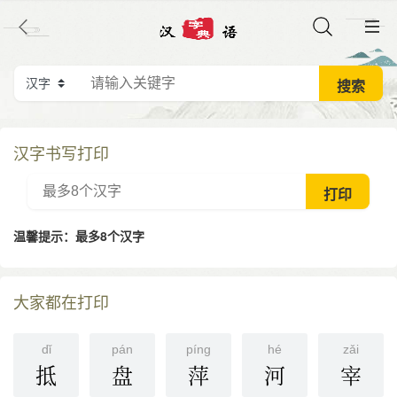
汉字书写打印
温馨提示：最多8个汉字
大家都在打印
dǐ
pán
pínɡ
hé
zǎi
抵
盘
萍
河
宰