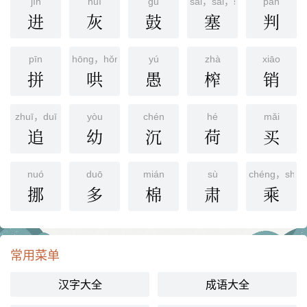
jìn
huī
ɡǔ
sāi，sài，sè
pàn
进
灰
鼓
塞
判
pīn
hōng，hǒng，hòng
yú
zhà
xiāo
拼
哄
愚
榨
销
zhuī，duī
yòu
chén
hé
mǎi
追
幼
沉
荷
买
nuó
duō
mián
sù
chéng，shèn
挪
多
棉
肃
乘
常用菜单
汉字大全
成语大全