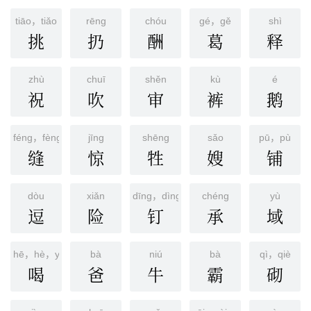
tiāo，tiǎo
rēnɡ
chóu
gé，gě
shì
挑
扔
酬
葛
释
zhù
chuī
shěn
kù
é
祝
吹
审
裤
鹅
féng，fèng
jīnɡ
shēnɡ
sǎo
pū，pù
缝
惊
牲
嫂
铺
dòu
xiǎn
dīng，dìng
chénɡ
yù
逗
险
钉
承
域
hē，hè，yè
bà
niú
bà
qì，qiè
喝
爸
牛
霸
砌