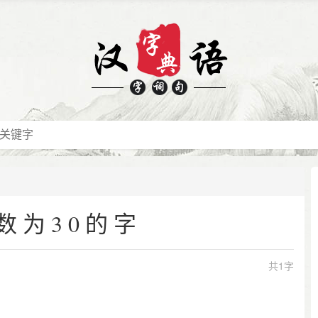
数为30的字
共1字