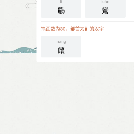
lí
luán
鸝
鸞
笔画数为30，部首为飠的汉字
náng
饢