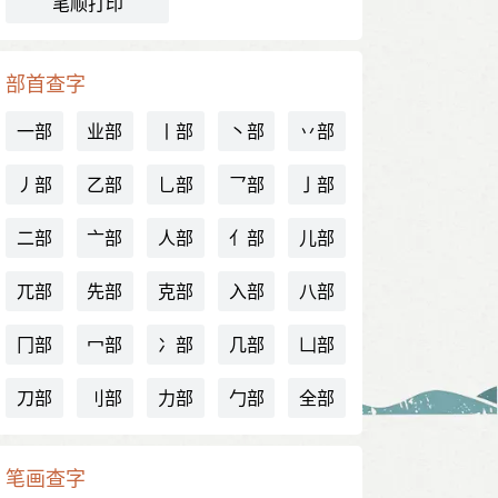
笔顺打印
部首查字
一部
业部
丨部
丶部
丷部
丿部
乙部
乚部
乛部
亅部
二部
亠部
人部
亻部
儿部
兀部
先部
克部
入部
八部
冂部
冖部
冫部
几部
凵部
刀部
刂部
力部
勹部
全部
笔画查字