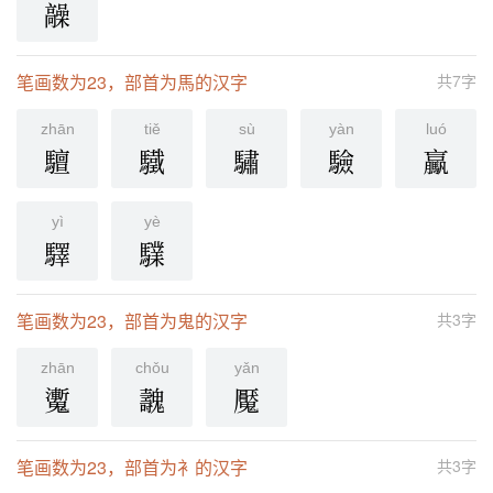
髞
笔画数为23，部首为馬的汉字
共7字
zhān
tiě
sù
yàn
luó
驙
驖
驌
驗
驘
yì
yè
驛
驜
笔画数为23，部首为鬼的汉字
共3字
zhān
chǒu
yǎn
魙
魗
魘
笔画数为23，部首为衤的汉字
共3字