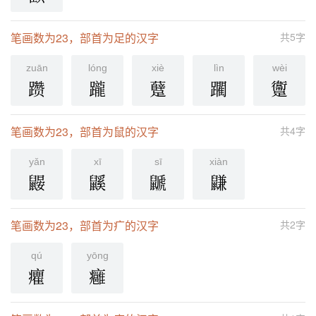
笔画数为23，部首为足的汉字
共5字
zuān
lónɡ
xiè
lìn
wèi
躜
躘
躠
躙
躛
笔画数为23，部首为鼠的汉字
共4字
yǎn
xī
sī
xiàn
鼹
鼷
鼶
鼸
笔画数为23，部首为疒的汉字
共2字
qú
yōng
癯
癰