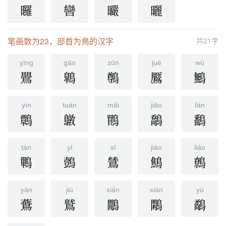
曪
曫
曮
曬
笔画数为23，部首为鳥的汉字
共21字
yīnɡ
ɡāo
zūn
jué
wú
鷪
鷱
鷷
鷢
鷡
yín
tuán
mǎi
jiāo
fán
鷣
鷻
鷶
鷮
鷭
tán
yì
sī
jiāo
liáo
鷤
鷧
鷥
鷦
鷯
yàn
jiù
xián
xián
yù
鷰
鷲
鷳
鷴
鷸