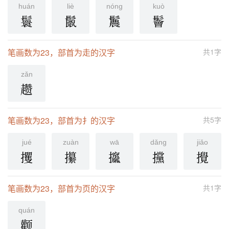
huán
liè
nóng
kuò
鬟
鬛
鬞
鬠
笔画数为23，部首为走的汉字
共1字
zǎn
趱
笔画数为23，部首为扌的汉字
共5字
jué
zuàn
wā
dǎng
jiǎo
攫
攥
攨
攩
攪
笔画数为23，部首为页的汉字
共1字
quán
颧