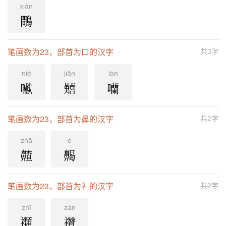
xián
鷼
笔画数为23，部首为口的汉字
共3字
niè
jiān
lán
囐
囏
囒
笔画数为23，部首为鼻的汉字
共2字
zhā
è
齄
齃
笔画数为23，部首为礻的汉字
共2字
zhī
zàn
禷
禶