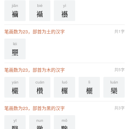
jiǎn
bié
yì
襺
襵
襼
笔画数为23，部首为土的汉字
共1字
léi
壨
笔画数为23，部首为木的汉字
共5字
yán
cuān
luó
lì
luán
欕
欑
欏
欐
欒
笔画数为23，部首为黑的汉字
共3字
yī
nun
mǒ