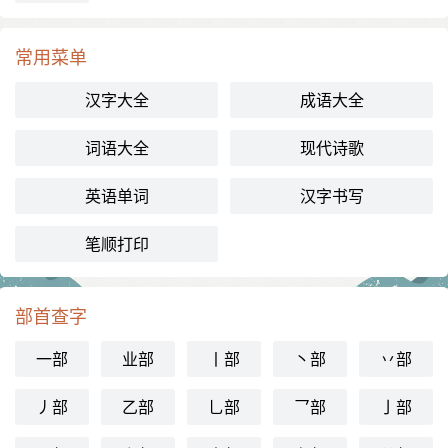
常用菜单
汉字大全
成语大全
词语大全
现代诗歌
英语单词
汉字书写
笔顺打印
部首查字
一部
业部
丨部
丶部
丷部
丿部
乙部
乚部
乛部
亅部