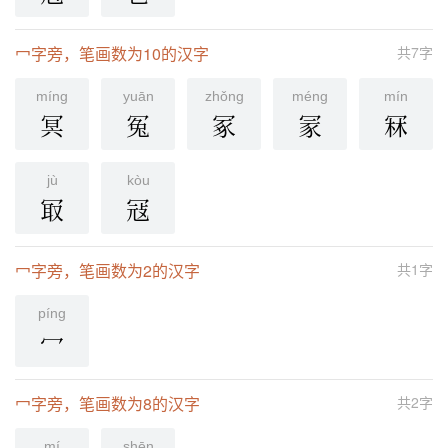
冖字旁，笔画数为10的汉字
共7字
mínɡ
yuān
zhǒnɡ
ménɡ
mín
冥
冤
冢
冡
冧
jù
kòu
冣
冦
冖字旁，笔画数为2的汉字
共1字
pínɡ
冖
冖字旁，笔画数为8的汉字
共2字
mí
shēn