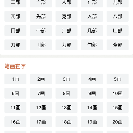
二部
亠部
人部
亻部
儿部
兀部
先部
克部
入部
八部
冂部
冖部
冫部
几部
凵部
刀部
刂部
力部
勹部
全部
笔画查字
1画
2画
3画
4画
5画
6画
7画
8画
9画
10画
11画
12画
13画
14画
15画
16画
17画
18画
19画
20画