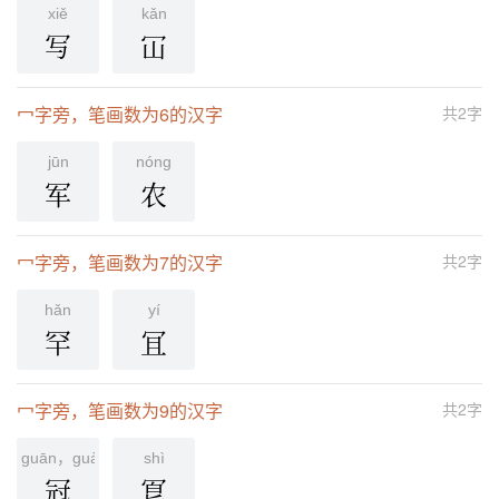
xiě
kǎn
写
冚
冖字旁，笔画数为6的汉字
共2字
jūn
nónɡ
军
农
冖字旁，笔画数为7的汉字
共2字
hǎn
yí
罕
冝
冖字旁，笔画数为9的汉字
共2字
guān，guàn
shì
冠
冟