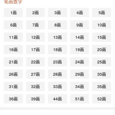
笔画查字
1画
2画
3画
4画
5画
6画
7画
8画
9画
10画
11画
12画
13画
14画
15画
16画
17画
18画
19画
20画
21画
22画
23画
24画
25画
26画
27画
28画
29画
30画
31画
32画
33画
34画
35画
36画
39画
44画
51画
52画