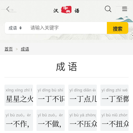
首页
成语
成语
xīng xīng zhī huǒ
yī dīng bù shí
yī dīng diǎn ér
yī dīng zhì wēi
星星之火
一丁不识
一丁点儿
一丁至微
yī bù zuò，èr bù xiū
yī bū zuò，èr bù xiū
yī bù yā zhòng，bǎi bù suí yī
yī bù niǔ zhòng
一不作，二不休
一不做，二不休
一不压众，百不随
一不扭众