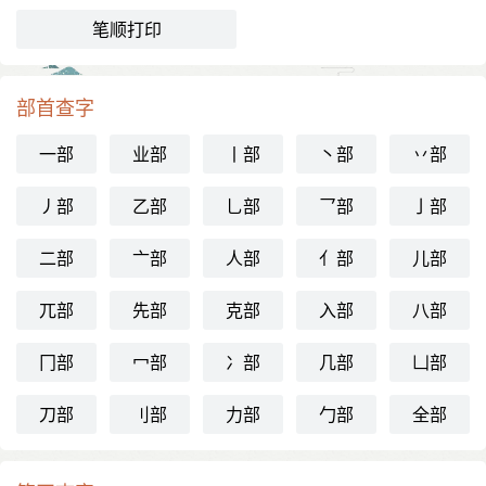
笔顺打印
部首查字
一部
业部
丨部
丶部
丷部
丿部
乙部
乚部
乛部
亅部
二部
亠部
人部
亻部
儿部
兀部
先部
克部
入部
八部
冂部
冖部
冫部
几部
凵部
刀部
刂部
力部
勹部
全部