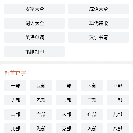
汉字大全
成语大全
词语大全
现代诗歌
英语单词
汉字书写
笔顺打印
部首查字
一部
业部
丨部
丶部
丷部
丿部
乙部
乚部
乛部
亅部
二部
亠部
人部
亻部
儿部
兀部
先部
克部
入部
八部