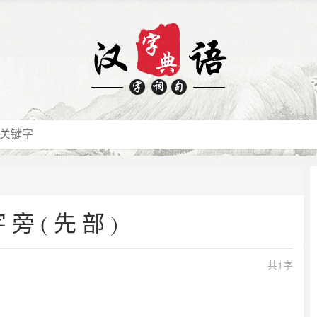
字旁(先部)
共1字