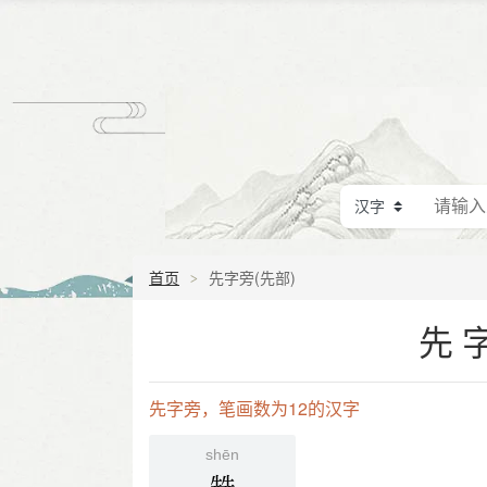
首页
先字旁(先部)
先
先字旁，笔画数为12的汉字
shēn