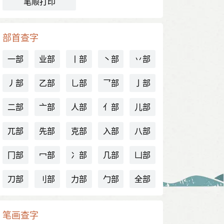
笔顺打印
部首查字
一部
业部
丨部
丶部
丷部
丿部
乙部
乚部
乛部
亅部
二部
亠部
人部
亻部
儿部
兀部
先部
克部
入部
八部
冂部
冖部
冫部
几部
凵部
刀部
刂部
力部
勹部
全部
笔画查字