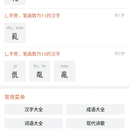
乚字旁，笔画数为11的汉字
共1字
zhì，luàn
乿
乚字旁，笔画数为13的汉字
共3字
yì
lǐn，lìn
luàn
亄
亃
亂
常用菜单
汉字大全
成语大全
词语大全
现代诗歌