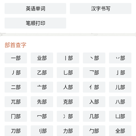
英语单词
汉字书写
笔顺打印
部首查字
一部
业部
丨部
丶部
丷部
丿部
乙部
乚部
乛部
亅部
二部
亠部
人部
亻部
儿部
兀部
先部
克部
入部
八部
冂部
冖部
冫部
几部
凵部
刀部
刂部
力部
勹部
全部