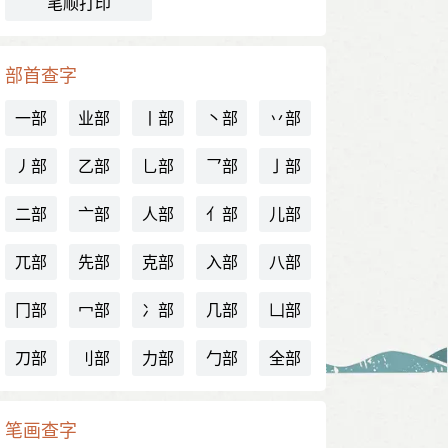
笔顺打印
部首查字
一部
业部
丨部
丶部
丷部
丿部
乙部
乚部
乛部
亅部
二部
亠部
人部
亻部
儿部
兀部
先部
克部
入部
八部
冂部
冖部
冫部
几部
凵部
刀部
刂部
力部
勹部
全部
笔画查字