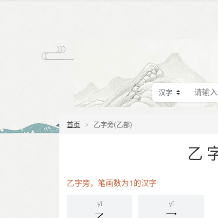
首页
乙字旁(乙部)
乙
乙字旁，笔画数为1的汉字
yǐ
yǐ