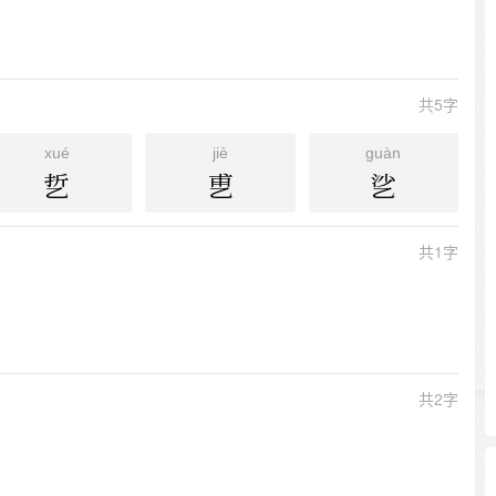
共5字
xué
jiè
ɡuàn
乴
乶
乷
共1字
共2字