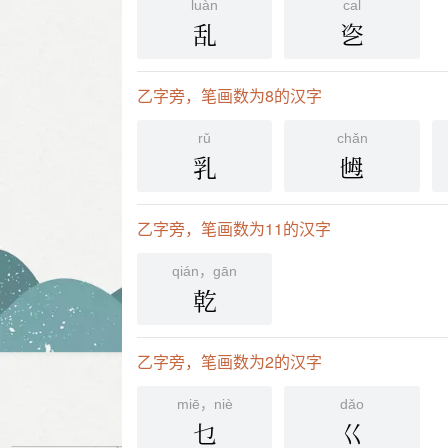
luàn
cal
乱
乲
乙字旁，笔画数为8的汉字
rǔ
chǎn
乳
乸
乙字旁，笔画数为11的汉字
qián，gān
乾
乙字旁，笔画数为2的汉字
miē，niè
dǎo
乜
巜