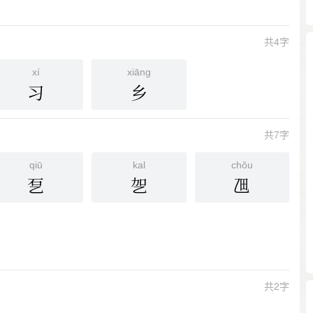
共4字
xí
xiānɡ
习
乡
共7字
qiū
kal
chǒu
乭
乫
乪
共2字