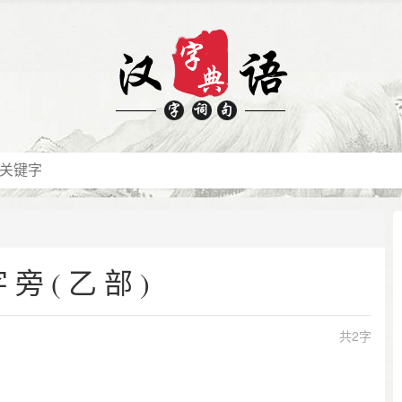
字旁(乙部)
共2字