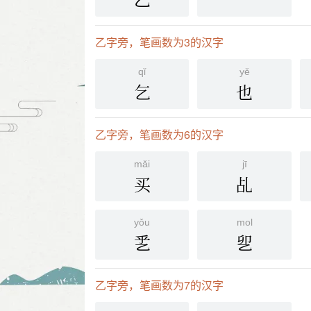
乙
乛
乙字旁，笔画数为3的汉字
qǐ
yě
乞
也
乙字旁，笔画数为6的汉字
mǎi
jī
买
乩
yǒu
mol
乯
乮
乙字旁，笔画数为7的汉字