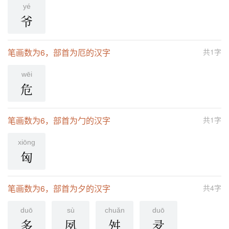
yé
爷
笔画数为6，部首为厄的汉字
共1字
wēi
危
笔画数为6，部首为勹的汉字
共1字
xiōnɡ
匈
笔画数为6，部首为夕的汉字
共4字
duō
sù
chuǎn
duō
多
夙
舛
夛