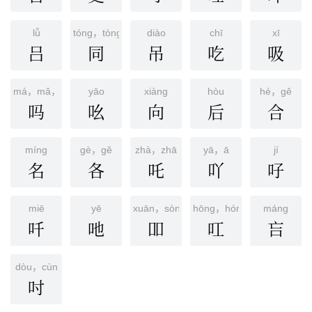
lǚ
tóng，tòng
diào
chī
xī
吕
同
吊
吃
吸
má，mǎ，ma
yāo
xiànɡ
hòu
hé，gě
吗
吆
向
后
合
mínɡ
gè，gě
zhà，zhā
yā，ā
jí
名
各
吒
吖
吇
miē
yē
xuān，sòng
hōng，hóng
máng
吀
吔
吅
叿
吂
dòu，cùn
吋