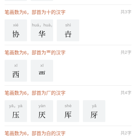
笔画数为6，部首为十的汉字
共3字
xié
huá，huà，huā
shì
协
华
卋
笔画数为6，部首为覀的汉字
共2字
xī
xī
西
覀
笔画数为6，部首为厂的汉字
共4字
yā，yà
yàn
shè
yǎ
压
厌
厍
厊
笔画数为6，部首为白的汉字
共2字