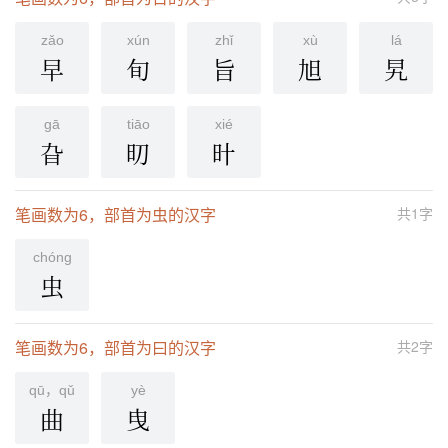
zǎo
xún
zhǐ
xù
lá
早
旬
旨
旭
旯
ɡā
tiāo
xié
旮
旫
旪
笔画数为6，部首为虫的汉字
共1字
chónɡ
虫
笔画数为6，部首为曰的汉字
共2字
qū，qǔ
yè
曲
曳