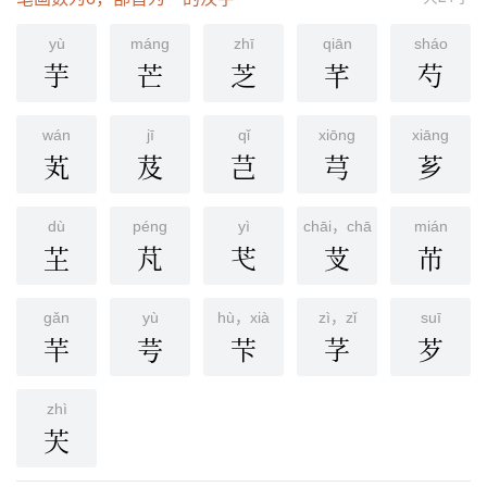
yù
mánɡ
zhī
qiān
sháo
芋
芒
芝
芊
芍
wán
jī
qǐ
xiōnɡ
xiānɡ
芄
芨
芑
芎
芗
dù
péng
yì
chāi，chā
mián
芏
芃
芅
芆
芇
gǎn
yù
hù，xià
zì，zǐ
suī
芉
芌
芐
芓
芕
zhì
芖