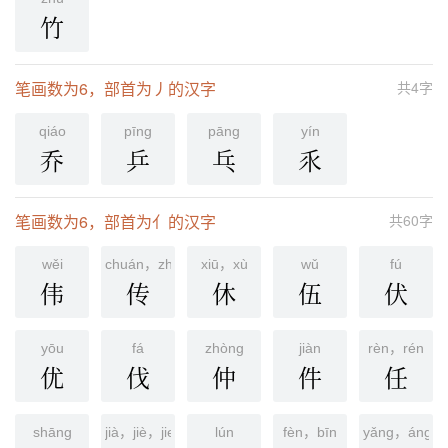
竹
笔画数为6，部首为丿的汉字
共4字
qiáo
pīnɡ
pānɡ
yín
乔
乒
乓
乑
笔画数为6，部首为亻的汉字
共60字
wěi
chuán，zhuàn
xiū，xù
wǔ
fú
伟
传
休
伍
伏
yōu
fá
zhònɡ
jiàn
rèn，rén
优
伐
仲
件
任
shānɡ
jià，jiè，jie
lún
fèn，bīn
yǎng，áng