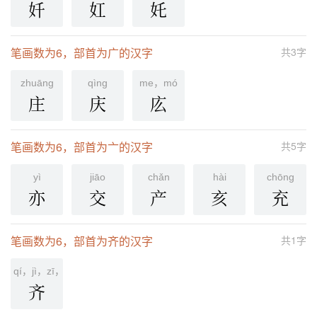
奷
妅
奼
笔画数为6，部首为广的汉字
共3字
zhuānɡ
qìnɡ
me，mó
庄
庆
庅
笔画数为6，部首为亠的汉字
共5字
yì
jiāo
chǎn
hài
chōnɡ
亦
交
产
亥
充
笔画数为6，部首为齐的汉字
共1字
qí，jì，zī，zhāi
齐