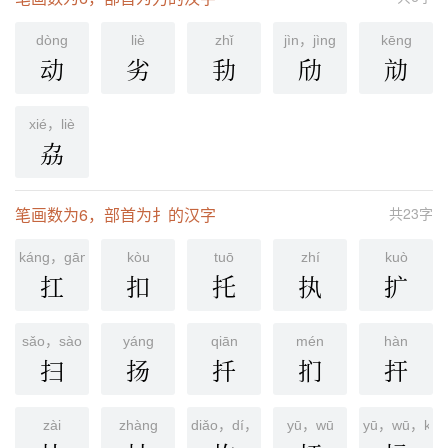
dònɡ
liè
zhǐ
jìn，jìng
kēnɡ
动
劣
劧
劤
劥
xié，liè
劦
笔画数为6，部首为扌的汉字
共23字
káng，gāng
kòu
tuō
zhí
kuò
扛
扣
托
执
扩
sǎo，sào
yánɡ
qiān
mén
hàn
扫
扬
扦
扪
扞
zài
zhàng
diǎo，dí，yuē，lì
yū，wū
yū，wū，kū