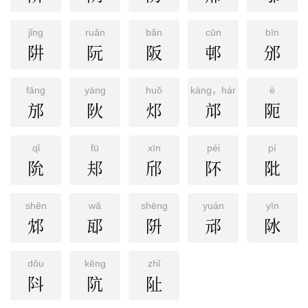
jǐnɡ
ruǎn
bǎn
cūn
bīn
阱
阮
阪
邨
邠
fānɡ
yánɡ
huǒ
kàng，háng
è
邡
阦
邩
邟
阨
qǐ
fū
xīn
péi
pí
阭
邞
邤
阫
阰
shěn
wǎ
shēnɡ
yuán
yīn
邥
邷
阩
邧
阥
dǒu
kēng
zhǐ
阧
阬
阯