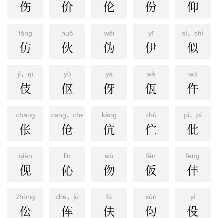
伤
价
伦
份
仰
fǎnɡ
huǒ
wěi
yī
sì，shì
仿
伙
伪
伊
似
jì，qí
yǔ
yá
wǎ
wǔ
伎
伛
伢
佤
仵
chānɡ
cāng，chen
kànɡ
zhù
pǐ，pí
伥
伧
伉
伫
仳
qiàn
lǐn
wù
fǎn
fēnɡ
伣
伈
伆
仮
仹
zhōnɡ
chē，jū
fú
xùn
yì
伀
伡
伕
伨
伇