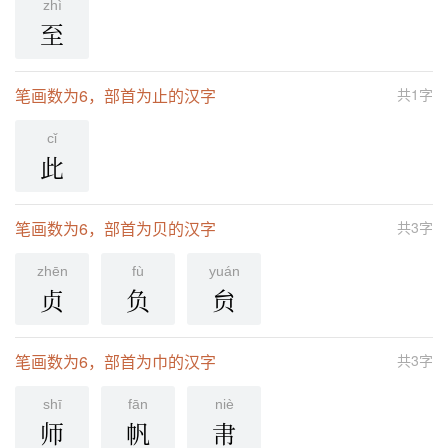
zhì
至
笔画数为6，部首为止的汉字
共1字
cǐ
此
笔画数为6，部首为贝的汉字
共3字
zhēn
fù
yuán
贞
负
贠
笔画数为6，部首为巾的汉字
共3字
shī
fān
niè
师
帆
帇