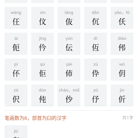
wánɡ
xìn
tǎnɡ
dǎn
yǎo，fó
仼
伩
伖
伔
仸
ài
jīnɡ
yún
dī
diào
伌
仱
伝
仾
伄
pī
qú
pèi
zú
wò
伓
佢
伂
伜
仴
zé
dùn
chào，miǎo
yú
jìn
伬
伅
仯
伃
伒
笔画数为6，部首为臼的汉字
共1字
jiù