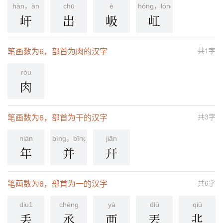
hàn，àn
chū
è
hóng，lóng
屽
岀
岋
屸
笔画数为6，部首为肉的汉字
共1字
ròu
肉
笔画数为6，部首为干的汉字
共3字
nián
bìng，bīng
jiān
年
并
幵
笔画数为6，部首为一的汉字
共6字
diu1
chénɡ
yà
diū
qiū
丢
丞
襾
丟
丠