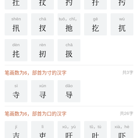
扗
扙
扚
扜
扝
shēn
chā
tuō，chǐ，yǐ
gē
wù
扟
扠
扡
扢
扤
dèn
rèn
chā
扥
扨
扱
笔画数为6，部首为寸的汉字
共3字
sì
xún
dǎo
寺
寻
导
笔画数为6，部首为口的汉字
共26字
jí
lì
xū，yù
tǔ，tù
xià，hè
吉
吏
吁
吐
吓