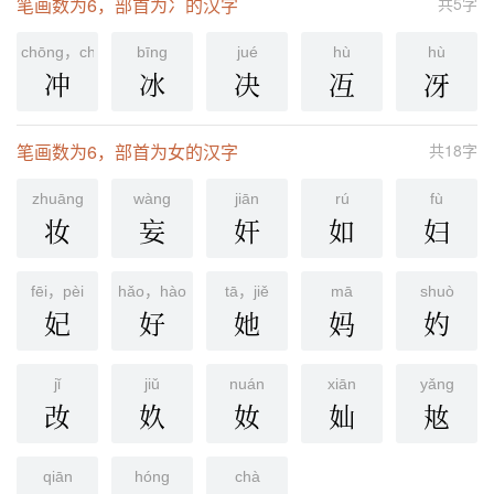
笔画数为6，部首为冫的汉字
共5字
chōng，chòng
bīnɡ
jué
hù
hù
冲
冰
决
冱
冴
笔画数为6，部首为女的汉字
共18字
zhuānɡ
wànɡ
jiān
rú
fù
妆
妄
奸
如
妇
fēi，pèi
hǎo，hào
tā，jiě
mā
shuò
妃
好
她
妈
妁
jǐ
jiǔ
nuán
xiān
yǎnɡ
妀
奺
奻
奾
奿
qiān
hónɡ
chà