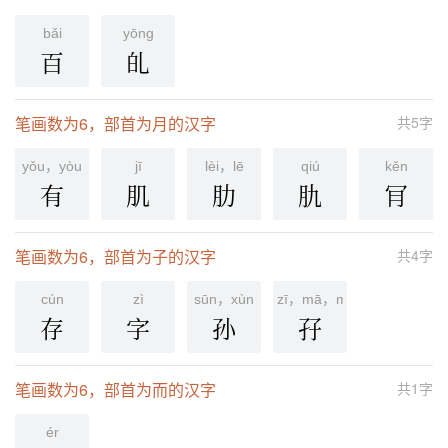
bǎi
yōnɡ
百
癿
笔画数为6，部首为月的汉字
共5字
yǒu，yòu
jī
lèi，lē
qiú
kěn
有
肌
肋
肍
肎
笔画数为6，部首为子的汉字
共4字
cún
zì
sūn，xùn
zī，mā，mā
存
字
孙
孖
笔画数为6，部首为而的汉字
共1字
ér