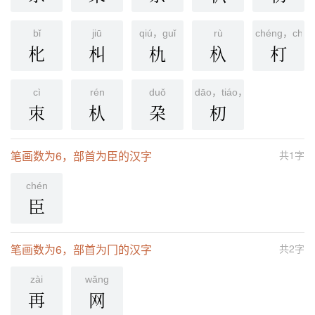
bǐ
jiū
qiú，guǐ
rù
chéng，chēn
朼
朻
朹
杁
朾
cì
rén
duǒ
dāo，tiáo，mù
朿
朲
朶
朷
笔画数为6，部首为臣的汉字
共1字
chén
臣
笔画数为6，部首为冂的汉字
共2字
zài
wǎnɡ
再
网