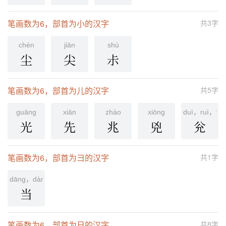
笔画数为6，部首为小的汉字
共3字
chén
jiān
shú
尘
尖
尗
笔画数为6，部首为儿的汉字
共5字
ɡuānɡ
xiān
zhào
xiōnɡ
duì，ruì，yu
光
先
兆
兇
兊
笔画数为6，部首为彐的汉字
共1字
dāng，dàng
当
笔画数为6，部首为日的汉字
共8字