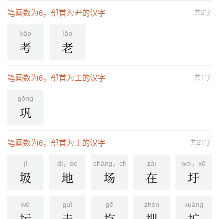
笔画数为6，部首为耂的汉字
共2字
kǎo
lǎo
考
老
笔画数为6，部首为工的汉字
共1字
ɡǒnɡ
巩
笔画数为6，部首为土的汉字
共21字
jī
dì，de
cháng，chǎng
zài
wéi，xū
圾
地
场
在
圩
wū
ɡuī
ɡē
zhèn
kuànɡ