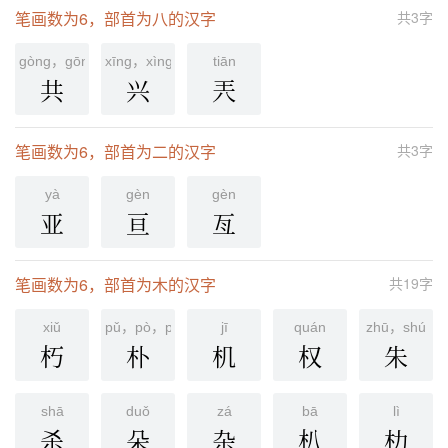
笔画数为6，部首为八的汉字
共3字
gòng，gōng
xīng，xìng
tiān
共
兴
兲
笔画数为6，部首为二的汉字
共3字
yà
ɡèn
gèn
亚
亘
亙
笔画数为6，部首为木的汉字
共19字
xiǔ
pǔ，pò，pō，piáo
jī
quán
zhū，shú
朽
朴
机
权
朱
shā
duǒ
zá
bā
lì
杀
朵
杂
朳
朸