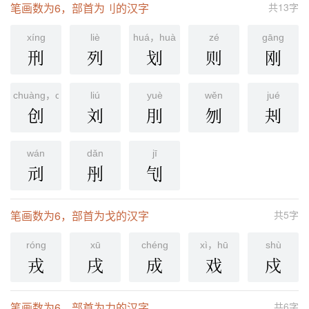
笔画数为6，部首为刂的汉字
共13字
xínɡ
liè
huá，huà
zé
ɡānɡ
刑
列
划
则
刚
chuàng，chuāng
liú
yuè
wěn
jué
创
刘
刖
刎
刔
wán
dǎn
jī
刓
刐
刏
笔画数为6，部首为戈的汉字
共5字
rónɡ
xū
chénɡ
xì，hū
shù
戎
戌
成
戏
戍
笔画数为6，部首为力的汉字
共6字