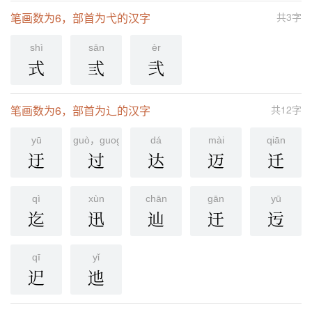
笔画数为6，部首为弋的汉字
共3字
shì
sān
èr
式
弎
弐
笔画数为6，部首为辶的汉字
共12字
yū
guò，guoguō
dá
mài
qiān
迂
过
达
迈
迁
qì
xùn
chān
ɡān
yū
迄
迅
辿
迀
迃
qī
yǐ
迉
迆