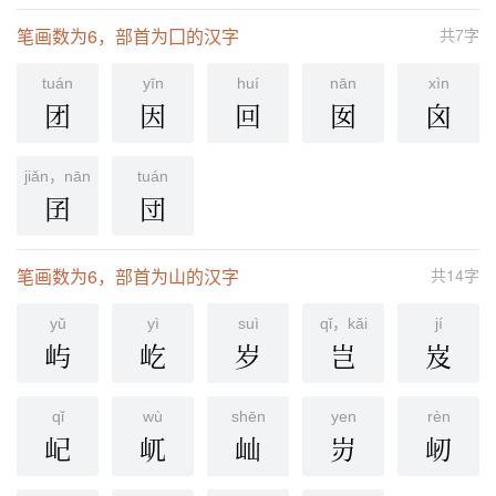
笔画数为6，部首为囗的汉字
共7字
tuán
yīn
huí
nān
xìn
团
因
回
囡
囟
jiǎn，nān
tuán
囝
団
笔画数为6，部首为山的汉字
共14字
yǔ
yì
suì
qǐ，kǎi
jí
屿
屹
岁
岂
岌
qǐ
wù
shēn
yen
rèn
屺
屼
屾
岃
屻