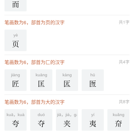
而
笔画数为6，部首为页的汉字
共1字
yè
页
笔画数为6，部首为匚的汉字
共4字
jiànɡ
kuānɡ
kàng
hū
匠
匡
匟
匢
笔画数为6，部首为大的汉字
共8字
kuā，kuà
duó
jiā，jiá，gā，xiá
yí
kuǎnɡ
夸
夺
夹
夷
夼