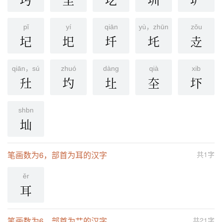
圬
圭
圪
圳
圹
pǐ
yí
qiān
yù，zhūn
zǒu
圮
圯
圲
圫
赱
qiān，sú
zhuó
dàng
qià
xib
圱
圴
圵
圶
圷
shbn
圸
笔画数为6，部首为耳的汉字
共1字
ěr
耳
笔画数为6，部首为艹的汉字
共21字