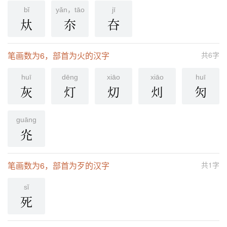
bǐ
yǎn，tāo
jī
夶
夵
夻
笔画数为6，部首为火的汉字
共6字
huī
dēnɡ
xiāo
xiāo
huī
灰
灯
灱
灲
灳
ɡuānɡ
灮
笔画数为6，部首为歹的汉字
共1字
sǐ
死