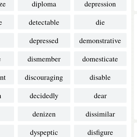
ze
diploma
depression
e
detectable
die
depressed
demonstrative
e
dismember
domesticate
nt
discouraging
disable
n
decidedly
dear
denizen
dissimilar
dyspeptic
disfigure