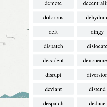
demote
decentrali
dolorous
dehydrat
deft
dingy
dispatch
dislocat
decadent
denoueme
disrupt
diversio
deviant
distend
despatch
deduce