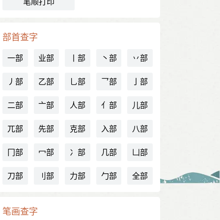
笔顺打印
部首查字
一部
业部
丨部
丶部
丷部
丿部
乙部
乚部
乛部
亅部
二部
亠部
人部
亻部
儿部
兀部
先部
克部
入部
八部
冂部
冖部
冫部
几部
凵部
刀部
刂部
力部
勹部
全部
笔画查字