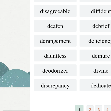
disagreeable
diffident
deafen
debrief
derangement
deficienc
dauntless
demure
deodorizer
divine
discrepancy
dedicat
1
2
3
4