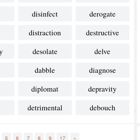
disinfect
derogate
distraction
destructive
y
desolate
delve
dabble
diagnose
diplomat
depravity
e
detrimental
debouch
5
6
7
8
9
17
»