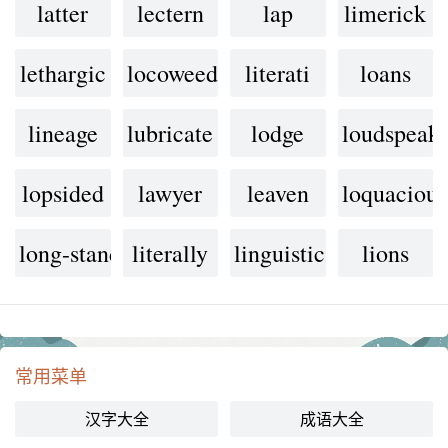
latter
lectern
lap
limerick
lethargic
locoweed
literati
loans
lineage
lubricate
lodge
loudspeake
lopsided
lawyer
leaven
loquacious
long-standing
literally
linguistic
lions
常用菜单
汉字大全
成语大全