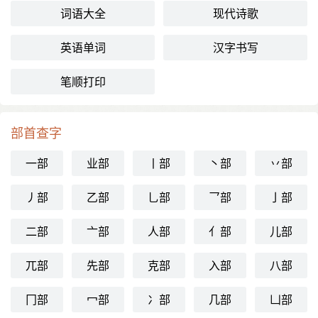
词语大全
现代诗歌
英语单词
汉字书写
笔顺打印
部首查字
一部
业部
丨部
丶部
丷部
丿部
乙部
乚部
乛部
亅部
二部
亠部
人部
亻部
儿部
兀部
先部
克部
入部
八部
冂部
冖部
冫部
几部
凵部