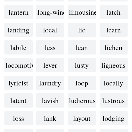
lantern
long-winded
limousine
latch
landing
local
lie
learn
labile
less
lean
lichen
locomotive
lever
lusty
ligneous
lyricist
laundry
loop
locally
latent
lavish
ludicrous
lustrous
loss
lank
layout
lodging