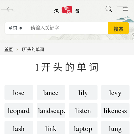
首页
l开头的单词
l开头的单词
lose
lance
lily
levy
leopard
landscape
listen
likeness
lash
link
laptop
lung