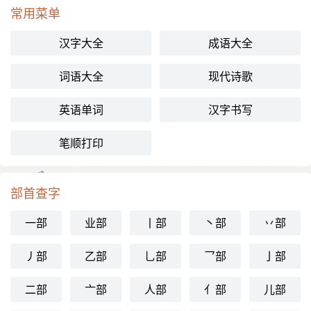
常用菜单
汉字大全
成语大全
词语大全
现代诗歌
英语单词
汉字书写
笔顺打印
部首查字
一部
业部
丨部
丶部
丷部
丿部
乙部
乚部
乛部
亅部
二部
亠部
人部
亻部
儿部