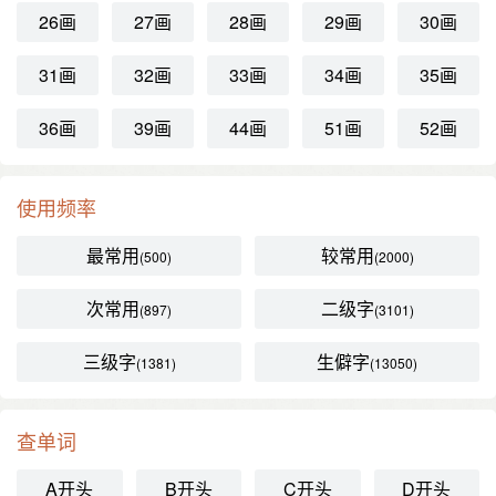
26画
27画
28画
29画
30画
31画
32画
33画
34画
35画
36画
39画
44画
51画
52画
使用频率
最常用
较常用
(500)
(2000)
次常用
二级字
(897)
(3101)
三级字
生僻字
(1381)
(13050)
查单词
A开头
B开头
C开头
D开头