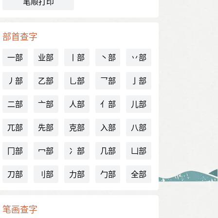
笔顺打印
部首查字
一部
业部
丨部
丶部
丷部
丿部
乙部
乚部
乛部
亅部
二部
亠部
人部
亻部
儿部
兀部
先部
克部
入部
八部
冂部
冖部
冫部
几部
凵部
刀部
刂部
力部
勹部
全部
笔画查字