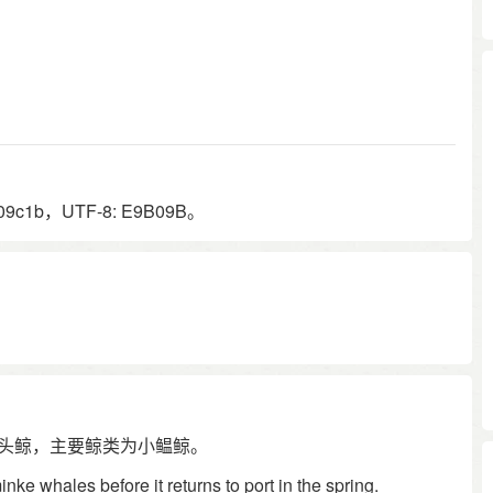
9c1b，UTF-8: E9B09B。
0头鲸，主要鲸类为小鳁鲸。
nke whales before it returns to port in the spring.