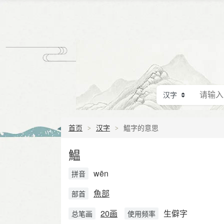
首页
汉字
鰛字的意思
鰛
wēn
拼音
魚部
部首
20画
生僻字
总笔画
使用频率