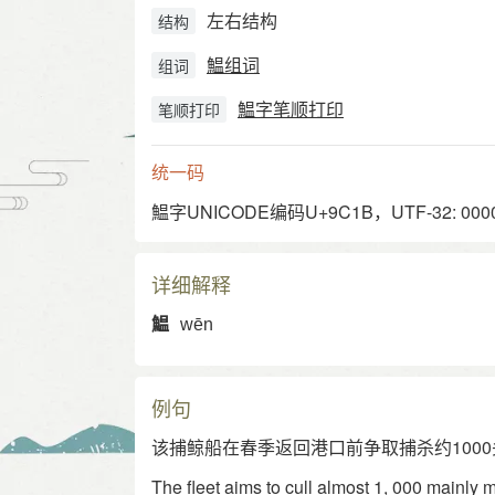
左右结构
结构
鰛组词
组词
鰛字笔顺打印
笔顺打印
统一码
鰛字UNICODE编码U+9C1B，UTF-32: 0000
详细解释
鰛
wēn
例句
该捕鲸船在春季返回港口前争取捕杀约100
The fleet aims to cull almost 1, 000 mainly mi