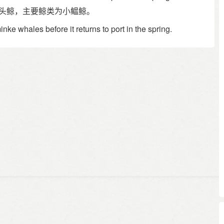
0头鲸，主要鲸类为小鳁鲸。
nke whales before it returns to port in the spring.