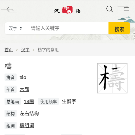
首页
汉字
檮字的意思
檮
táo
拼音
木部
部首
18画
生僻字
总笔画
使用频率
左右结构
结构
檮组词
组词