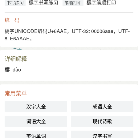
檮字书写练习
檮字笔顺打印
书写练习
笔顺打印
统一码
檮字UNICODE编码U+6AAE，UTF-32: 00006aae，UTF-
8: E6AAAE。
详细解释
檮
dào
常用菜单
汉字大全
成语大全
词语大全
现代诗歌
英语单词
汉字书写