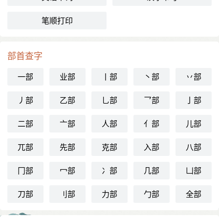
笔顺打印
部首查字
一部
业部
丨部
丶部
丷部
丿部
乙部
乚部
乛部
亅部
二部
亠部
人部
亻部
儿部
兀部
先部
克部
入部
八部
冂部
冖部
冫部
几部
凵部
刀部
刂部
力部
勹部
全部