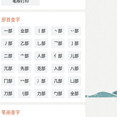
笔顺打印
部首查字
一部
业部
丨部
丶部
丷部
丿部
乙部
乚部
乛部
亅部
二部
亠部
人部
亻部
儿部
兀部
先部
克部
入部
八部
冂部
冖部
冫部
几部
凵部
刀部
刂部
力部
勹部
全部
笔画查字