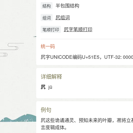
半包围结构
结构
凥组词
组词
凥字笔顺打印
笔顺打印
统一码
凥字UNICODE编码U+51E5，UTF-32: 0000
详细解释
凥
jū
例句
凥这些诡谲通灵、预知未来的叶瓣，凞将立
言庋辑成体。