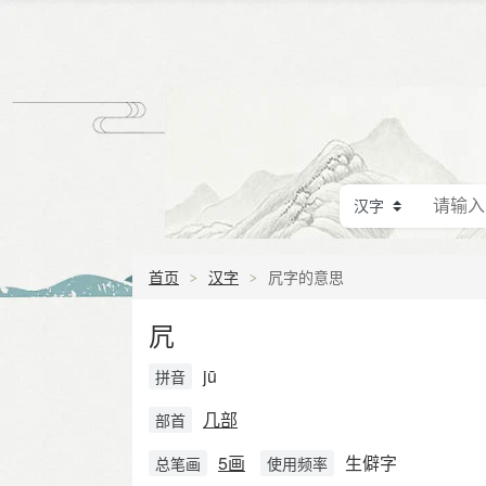
首页
汉字
凥字的意思
凥
jū
拼音
几部
部首
5画
生僻字
总笔画
使用频率