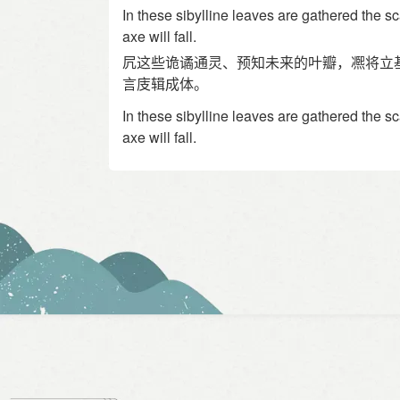
In these sibylline leaves are gathered the s
axe will fall.
凥这些诡谲通灵、预知未来的叶瓣，凞将立
言庋辑成体。
In these sibylline leaves are gathered the s
axe will fall.