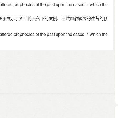
cattered prophecies of the past upon the cases in which the
基于展示了斧斤将会落下的案例、已然四散飘零的往昔的预
cattered prophecies of the past upon the cases in which the