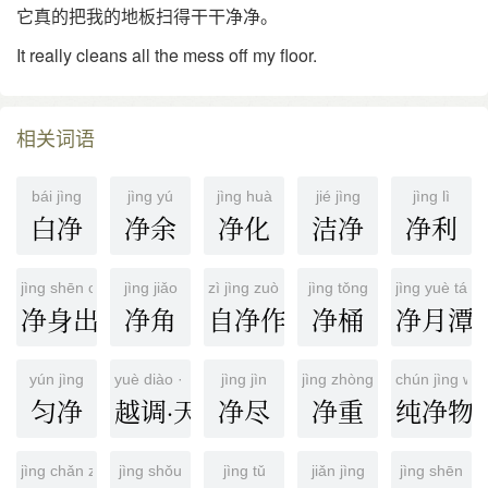
它真的把我的地板扫得干干净净。
It really cleans all the mess off my floor.
相关词语
bái jìng
jìng yú
jìng huà
jié jìng
jìng lì
白净
净余
净化
洁净
净利
jìng shēn chū hù
jìng jiǎo
zì jìng zuò yòng
jìng tǒng
jìng yuè tán
净身出户
净角
自净作用
净桶
净月潭
yún jìng
yuè diào · tiān jìng shā · qiū sī
jìng jìn
jìng zhòng
chún jìng wù
匀净
越调·天净沙·秋思
净尽
净重
纯净物
jìng chǎn zhí
jìng shǒu
jìng tǔ
jiǎn jìng
jìng shēn