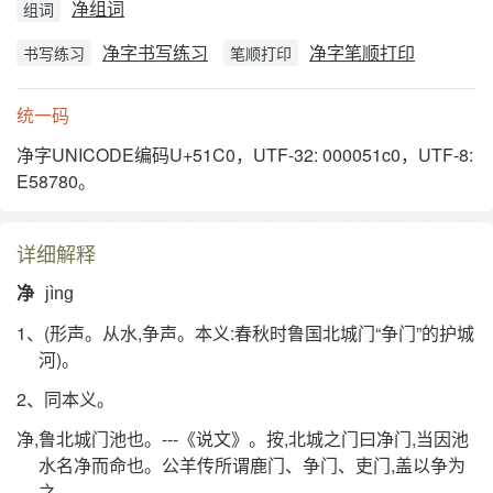
净组词
组词
净字书写练习
净字笔顺打印
书写练习
笔顺打印
统一码
净字UNICODE编码U+51C0，UTF-32: 000051c0，UTF-8:
E58780。
详细解释
净
jìng
1、(形声。从水,争声。本义:春秋时鲁国北城门“争门”的护城
河)。
2、同本义。
净,鲁北城门池也。---《说文》。按,北城之门曰净门,当因池
水名净而命也。公羊传所谓鹿门、争门、吏门,盖以争为
之。