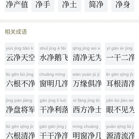
净产值
净手
净土
简净
净身
相关成语
yún jìng tiān kōng
shuǐ jìng é fēi
qīng jìng wú wéi
yī gān èr jìng
云净天空
水净鹅飞
清净无为
一干二净
liù gēn bù jìng
chuāng míng jī jìng
wàn yuán jù jìng
ěr gēn qīng jìng
六根不净
窗明几净
万缘俱净
耳根清净
jìng pán jiāng jūn
gān jìng lì luò
xī fāng jìng tǔ
yǎn bù jiàn wéi j
净盘将军
干净利落
西方净土
眼不见为
liù gēn qīng jìng
gān gān jìng jìng
míng chuāng jìng jī
yuán qīng liú jìn
六根清净
干干净净
明窗净几
源清流净