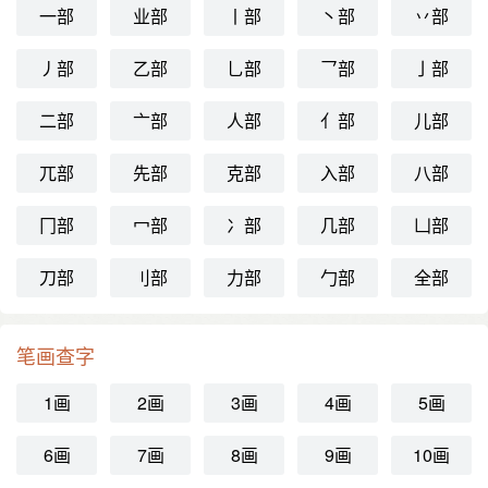
一部
业部
丨部
丶部
丷部
丿部
乙部
乚部
乛部
亅部
二部
亠部
人部
亻部
儿部
兀部
先部
克部
入部
八部
冂部
冖部
冫部
几部
凵部
刀部
刂部
力部
勹部
全部
笔画查字
1画
2画
3画
4画
5画
6画
7画
8画
9画
10画