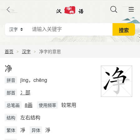
首页
汉字
净字的意思
净
jìng，chēng
拼音
冫部
部首
8画
较常用
总笔画
使用频率
左右结构
结构
凈
淨
繁体
异体