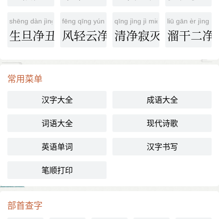
shēng dàn jìng chǒu
fēng qīng yún jìng
qīng jìng jì miè
liū gān èr jìng
生旦净丑
风轻云净
清净寂灭
溜干二净
常用菜单
汉字大全
成语大全
词语大全
现代诗歌
英语单词
汉字书写
笔顺打印
部首查字