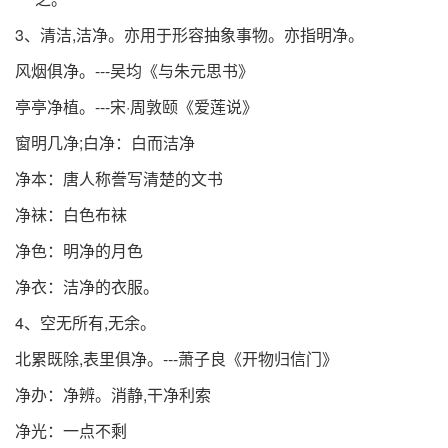
3、清洁,洁净。亦用于形容抽象事物。亦指明净。
风烟俱净。---吴均《与朱元思书》
亭亭净植。---宋·周敦颐《爱莲说》
窗明几净;白净：白而洁净
净本：唐人称誊写清楚的文书
净袜：白色布袜
净色：明净的月色
净衣：洁净的衣服。
4、空无所有,无余。
北累既除,表里俱净。---萧子良《开物归信门》
净办：净辨。消静,干净利索
净光：一点不剩