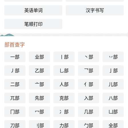
英语单词
汉字书写
笔顺打印
部首查字
一部
业部
丨部
丶部
丷部
丿部
乙部
乚部
乛部
亅部
二部
亠部
人部
亻部
儿部
兀部
先部
克部
入部
八部
冂部
冖部
冫部
几部
凵部
刀部
刂部
力部
勹部
全部