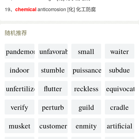
19、
chemical
anticorrosion [化] 化工防腐
随机推荐
pandemonium
unfavorable
small
waiter
indoor
stumble
puissance
subdue
unfertilized
flutter
reckless
equivocati
verify
perturb
guild
cradle
musket
customer
enmity
artificial