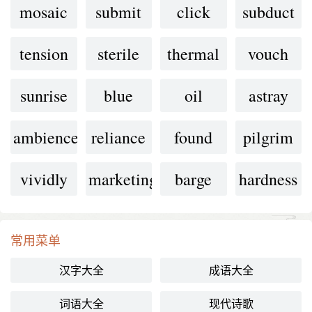
mosaic
submit
click
subduct
tension
sterile
thermal
vouch
sunrise
blue
oil
astray
ambience
reliance
found
pilgrim
vividly
marketing
barge
hardness
常用菜单
汉字大全
成语大全
词语大全
现代诗歌