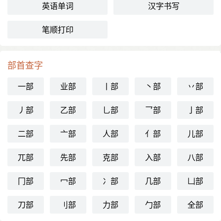
英语单词
汉字书写
笔顺打印
部首查字
一部
业部
丨部
丶部
丷部
丿部
乙部
乚部
乛部
亅部
二部
亠部
人部
亻部
儿部
兀部
先部
克部
入部
八部
冂部
冖部
冫部
几部
凵部
刀部
刂部
力部
勹部
全部