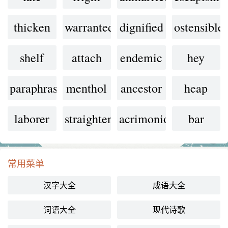
thicken
warranted
dignified
ostensible
shelf
attach
endemic
hey
paraphrase
menthol
ancestor
heap
laborer
straighten
acrimonious
bar
常用菜单
汉字大全
成语大全
词语大全
现代诗歌