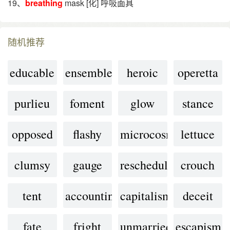
19、
breathing
mask [化] 呼吸面具
随机推荐
educable
ensemble
heroic
operetta
purlieu
foment
glow
stance
opposed
flashy
microcosm
lettuce
clumsy
gauge
reschedule
crouch
tent
accounting
capitalism
deceit
fate
fright
unmarried
escapism