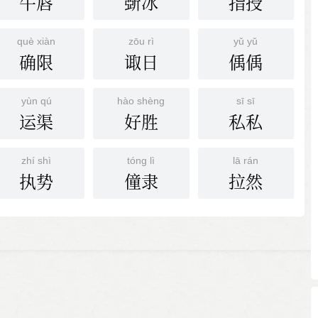
牛唇
斲冰
指授
què xiàn
zōu rì
yǔ yǔ
确限
诹日
偊偊
yùn qú
hào shèng
sī sī
运渠
好胜
私私
zhí shì
tóng lì
lā rán
执势
僮隶
拉然