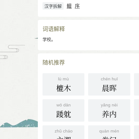
鳣
序
汉字拆解
词语解释
学校。
随机推荐
lù mù
chén huī
樚木
晨晖
wō dān
yǎng nèi
踒躭
养内
zhǔ cháo
quàn mén