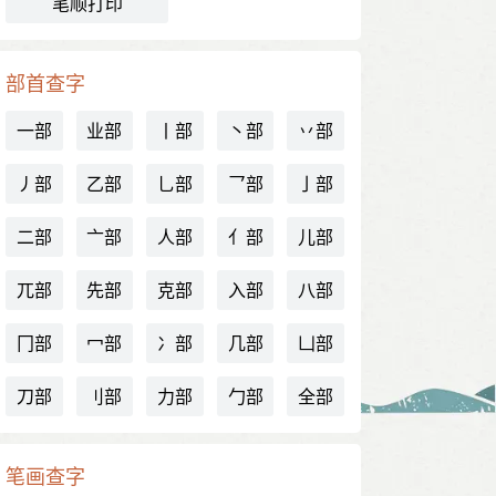
笔顺打印
部首查字
一部
业部
丨部
丶部
丷部
丿部
乙部
乚部
乛部
亅部
二部
亠部
人部
亻部
儿部
兀部
先部
克部
入部
八部
冂部
冖部
冫部
几部
凵部
刀部
刂部
力部
勹部
全部
笔画查字