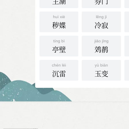
主潮
券门
huì xiè
lěng jì
秽媟
冷寂
tíng bì
jiāo jīng
亭壁
䴔䴖
chén léi
yù biàn
沉雷
玉变