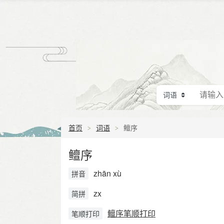
首页
词语
鳣序
鳣序
zhān xù
拼音
zx
简拼
鳣序笔顺打印
笔顺打印