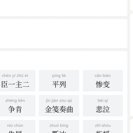
chén yī zhǔ èr
píng liè
cǎn biàn
臣一主二
平列
惨变
zhēng kěn
jīn jiān zòu qū
bēi qì
争肯
金笺奏曲
悲泣
niú chún
zhuó bīng
zhǐ shòu