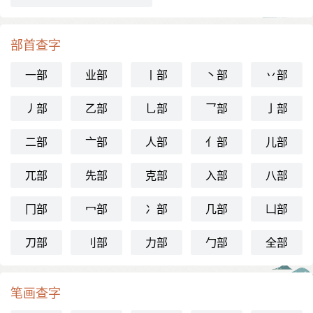
部首查字
一部
业部
丨部
丶部
丷部
丿部
乙部
乚部
乛部
亅部
二部
亠部
人部
亻部
儿部
兀部
先部
克部
入部
八部
冂部
冖部
冫部
几部
凵部
刀部
刂部
力部
勹部
全部
笔画查字