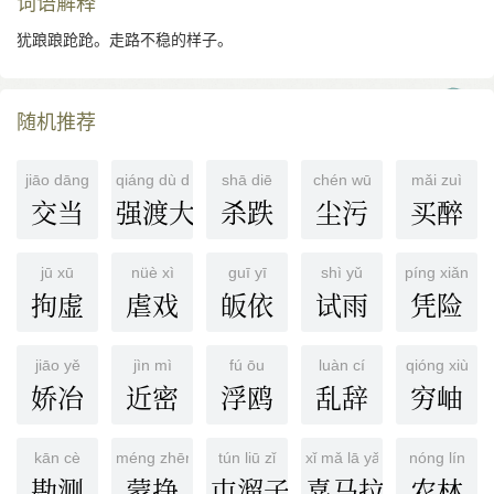
词语解释
犹踉踉跄跄。走路不稳的样子。
随机推荐
jiāo dāng
qiáng dù dà dù hé
shā diē
chén wū
mǎi zuì
交当
强渡大渡河
杀跌
尘污
买醉
jū xū
nüè xì
guī yī
shì yǔ
píng xiǎn
拘虚
虐戏
皈依
试雨
凭险
jiāo yě
jìn mì
fú ōu
luàn cí
qióng xiù
娇冶
近密
浮鸥
乱辞
穷岫
kān cè
méng zhēng
tún liū zǐ
xǐ mǎ lā yǎ shān mài
nóng lín
勘测
蒙挣
屯溜子
喜马拉雅山脉
农林