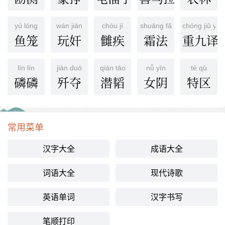
yú lóng
wán jiān
chóu jí
shuāng fǎ
chóng jiǔ yì
鱼笼
玩奸
雠疾
霜法
重九译
lín lín
jiān duó
qián tāo
nǚ yīn
tè qū
磷磷
歼夺
潜韬
女阴
特区
常用菜单
汉字大全
成语大全
词语大全
现代诗歌
英语单词
汉字书写
笔顺打印