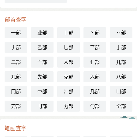
部首查字
一部
业部
丨部
丶部
丷部
丿部
乙部
乚部
乛部
亅部
二部
亠部
人部
亻部
儿部
兀部
先部
克部
入部
八部
冂部
冖部
冫部
几部
凵部
刀部
刂部
力部
勹部
全部
笔画查字