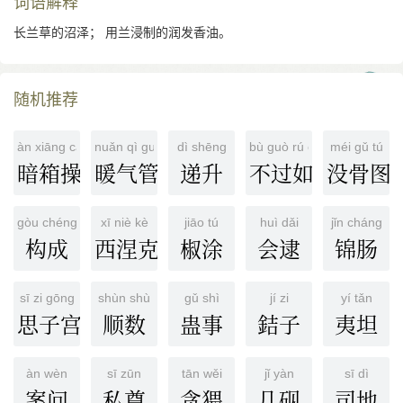
词语解释
长兰草的沼泽； 用兰浸制的润发香油。
随机推荐
àn xiāng cāo zuò
nuǎn qì guǎn
dì shēng
bù guò rú cǐ
méi gǔ tú
暗箱操作
暖气管
递升
不过如此
没骨图
gòu chéng
xī niè kè
jiāo tú
huì dǎi
jǐn cháng
构成
西涅克
椒涂
会逮
锦肠
sī zi gōng
shùn shù
gǔ shì
jí zi
yí tǎn
思子宫
顺数
蛊事
銡子
夷坦
àn wèn
sī zūn
tān wěi
jǐ yàn
sī dì
案问
私尊
贪猥
几砚
司地