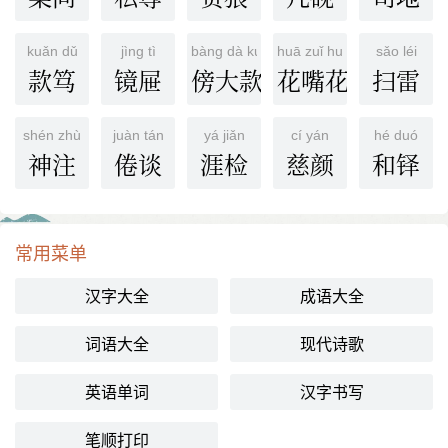
kuǎn dǔ
jìng tì
bàng dà kuǎn
huā zuǐ huā shé
sǎo léi
款笃
镜屉
傍大款
花嘴花舌
扫雷
shén zhù
juàn tán
yá jiǎn
cí yán
hé duó
神注
倦谈
涯检
慈颜
和铎
常用菜单
汉字大全
成语大全
词语大全
现代诗歌
英语单词
汉字书写
笔顺打印