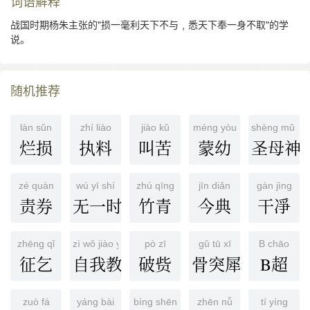
词语解释
战国时期杨朱主张的"损一毫利天下不与﹐悉天下奉一身不取"的学
说。
随机推荐
làn sǔn
zhí liào
jiào kǔ
méng yòu
shèng mǔ sh
烂损
执料
叫苦
蒙幼
圣母神
zé quàn
wú yī shí
zhú qīng
jīn diǎn
gàn jìng
责券
无一时
竹青
今典
干凈
zhēng qǐ
zì wǒ jiào yù
pò zī
gǔ tū xī
B chāo
征乞
自我教育
破赀
骨突犀
B超
zuò fá
yáng bài
bìng shēn
zhēn nǚ
tí yíng