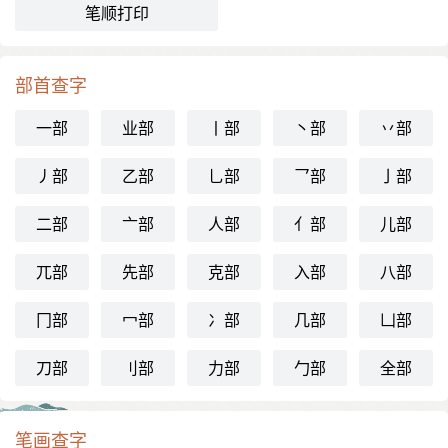
笔顺打印
部首查字
一部
业部
丨部
丶部
丷部
丿部
乙部
乚部
乛部
亅部
二部
亠部
人部
亻部
儿部
兀部
先部
克部
入部
八部
冂部
冖部
冫部
几部
凵部
刀部
刂部
力部
勹部
全部
笔画查字