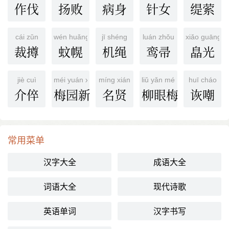
作伐
扬败
病身
针女
缇萦
cái zǔn
wén huǎng
jī shéng
luán zhǒu
xiǎo guāng
裁撙
蚊幌
机绳
鸾帚
皛光
jiè cuì
méi yuán xīn cūn
míng xián
liǔ yǎn méi sāi
huī cháo
介倅
梅园新村
名贤
柳眼梅腮
诙嘲
常用菜单
汉字大全
成语大全
词语大全
现代诗歌
英语单词
汉字书写