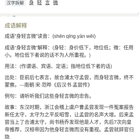
身
轻
言
微
汉字拆解
成语解释
成语“身轻言微”读音：(shēn qīng yán wēi)
成语“身轻言微”解释：(身轻：身价低下，地位低；微：任用
小。地位低下者说的话不为人所重视。)
用法：(作谓语、宾语、定语；指地位低下者的话)
出处：
臣前后七表言，故合浦太守孟尝，而身轻言微，终不
蒙察。---南朝·宋·范晔《后汉书·孟尝传》
例句：
请听听我们这些身轻言微的忠告。
故事：
东汉时期，浙江会稽上虞户曹孟尝发现一件冤案报告
新任太守，太守为之平反昭雪，让孟尝的名声大增。后来孟
尝当上了合浦太守，尚书杨乔发现他是人才，先后7次向皇
帝推荐，汉桓帝因为他身轻言微而没有重视。孟尝就辞官归
隐