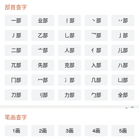
部首查字
一部
业部
丨部
丶部
丷部
丿部
乙部
乚部
乛部
亅部
二部
亠部
人部
亻部
儿部
兀部
先部
克部
入部
八部
冂部
冖部
冫部
几部
凵部
刀部
刂部
力部
勹部
全部
笔画查字
1画
2画
3画
4画
5画