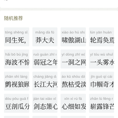
随机推荐
tóng shēng sǐ，gòng cún wáng
mǎng dà fū
xiào ào hú shān
lún yān huàn yā
同生死，共存亡
莽大夫
啸傲湖山
轮焉奂焉
hǎi bō bù jīng
ruò guàn zhī nián
yī dòng zhī wǎng
yī tóu wù shuǐ
海波不惊
弱冠之年
一洞之网
一头雾水
zhān shì láng gù
cháng jiāng dà hé
áo kū shòu dàn
jīn guó qí cái
鹯视狼顾
长江大河
熬枯受淡
巾帼奇才
dòu pōu guā fēn
jiàn tai xiāo xīn
xīn xì rú fā
zhǎn lù fēng má
豆剖瓜分
剑态箫心
心细如发
崭露锋芒