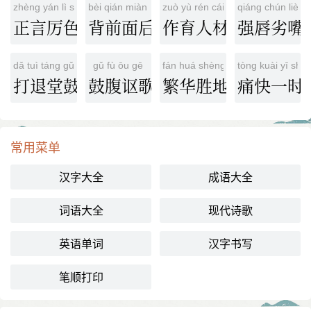
zhèng yán lì sè
bèi qián miàn hòu
zuò yù rén cái
qiáng chún liè zu
正言厉色
背前面后
作育人材
强唇劣嘴
dǎ tuì táng gǔ
gǔ fù ōu gē
fán huá shèng dì
tòng kuài yī shí
打退堂鼓
鼓腹讴歌
繁华胜地
痛快一时
常用菜单
汉字大全
成语大全
词语大全
现代诗歌
英语单词
汉字书写
笔顺打印