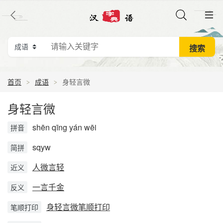
首页
成语
身轻言微
身轻言微
shēn qīng yán wēi
拼音
sqyw
简拼
人微言轻
近义
一言千金
反义
身轻言微笔顺打印
笔顺打印