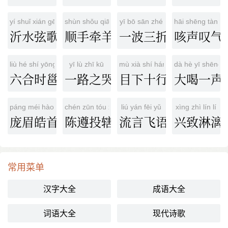
yí shuǐ xián gē
shùn shǒu qiān yáng
yī bō sān zhé
hāi shēng tàn qì
沂水弦歌
顺手牵羊
一波三折
咳声叹气
liù hé shí yōng
yī lù zhī kū
mù xià shí háng
dà hè yī shēng
六合时邕
一路之哭
目下十行
大喝一声
páng méi hào shǒu
chén zūn tóu xiá
liú yán fēi yǔ
xìng zhì lín lí
庞眉皓首
陈遵投辖
流言飞语
兴致淋漓
常用菜单
汉字大全
成语大全
词语大全
现代诗歌