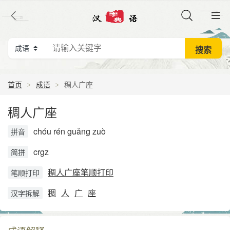
首页
成语
稠人广座
稠人广座
chóu rén guǎng zuò
拼音
crgz
简拼
稠人广座笔顺打印
笔顺打印
稠
人
广
座
汉字拆解