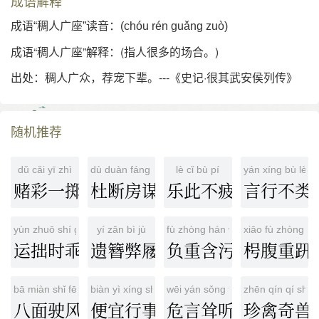
成语解释
成语“稠人广座”读音：(chóu rén guǎng zuò)
成语“稠人广座”解释：(指人很多的场合。)
出处：
稠人广众，荐宠下辈。---《史记·很其武安侯列传》
随机推荐
dǔ cǎi yī zhì
dù duàn fáng móu
lè cǐ bù pí
yán xíng bù lèi
赌彩一掷
杜断房谋
乐此不疲
言行不类
yùn zhuō shí guāi
yí zān bì jù
fù zhòng hán wū
xiāo fù zhòng jiǎ
运拙时乖
遗簪弊屦
负重含污
枵腹重趼
bā miàn shǐ fēng
biàn yì xíng shì
wēi yán sǒng tīng
zhēn qín qí shòu
八面驶风
便宜行事
危言耸听
珍禽奇兽