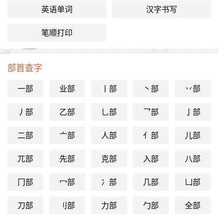
英语单词
汉字书写
笔顺打印
部首查字
一部
业部
丨部
丶部
丷部
丿部
乙部
乚部
乛部
亅部
二部
亠部
人部
亻部
儿部
兀部
先部
克部
入部
八部
冂部
冖部
冫部
几部
凵部
刀部
刂部
力部
勹部
全部