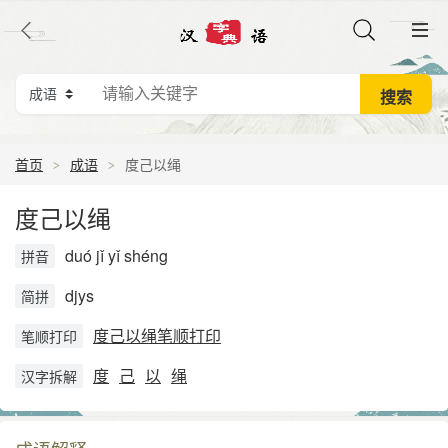
首页
成语
度己以绳
度己以绳
duó jǐ yǐ shéng
拼音
djys
简拼
度己以绳笔顺打印
笔顺打印
度
己
以
绳
汉字拆解