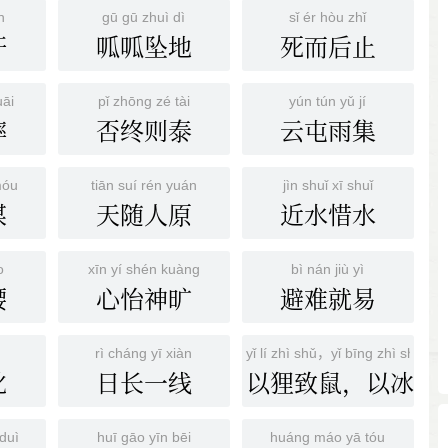
n
gū gū zhuì dì
sǐ ér hòu zhǐ
奸
呱呱坠地
死而后止
uāi
pǐ zhōng zé tài
yún tún yǔ jí
摔
否终则泰
云屯雨集
móu
tiān suí rén yuán
jìn shuǐ xī shuǐ
谋
天随人原
近水惜水
o
xīn yí shén kuàng
bì nán jiù yì
腰
心怡神旷
避难就易
rì cháng yī xiàn
yǐ lí zhì shǔ，yǐ bīng zhì shéng
讹
日长一线
以狸致鼠，以冰致
duì
huī gāo yīn bēi
huáng máo yā tóu