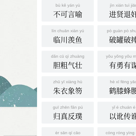
bù kě yán yù
jìn xián tuì jiā
不可言喻
进贤退
lín chuān xiàn yú
pò guàn pò sh
临川羡鱼
破罐破
dǎn cū qì zhuàng
yǒu yǒng yǒu 
胆粗气壮
有勇有
zhū yī xiàng hù
hè xī fēng yā
朱衣象笏
鹤膝蜂
guī zhēn fǎn pú
yǐ é chuán é
归真反璞
以讹传
èr sān qí cāo
cóng róng yìng 