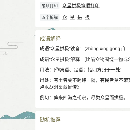
众星拱极笔顺打印
笔顺打印
众
星
拱
极
汉字拆解
成语解释
成语“众星拱极”读音：(zhòng xīng gǒng jí)
成语“众星拱极”解释：(比喻众物围绕一物或
用法：(作宾语、定语；指四方归于一处)
出处：
有土者莫不跨峙一隅，有民者莫不荣其
卢水胡沮渠蒙逊传》
例句：
俾来四海之朝宗，尽类众星而拱极。--
随机推荐