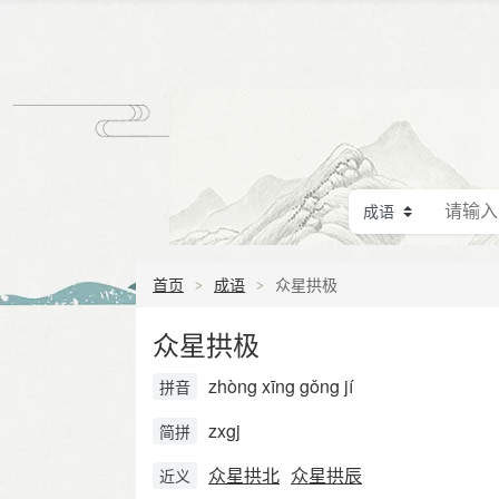
首页
成语
众星拱极
众星拱极
zhòng xīng gǒng jí
拼音
zxgj
简拼
众星拱北
众星拱辰
近义