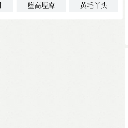
对
堕高堙庳
黄毛丫头