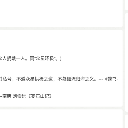
众人拥戴一人。同“众星环极”。)
私号，不遵众星拱极之道，不慕细流归海之义。---《魏书·
-南唐·刘崇远《宴石山记》