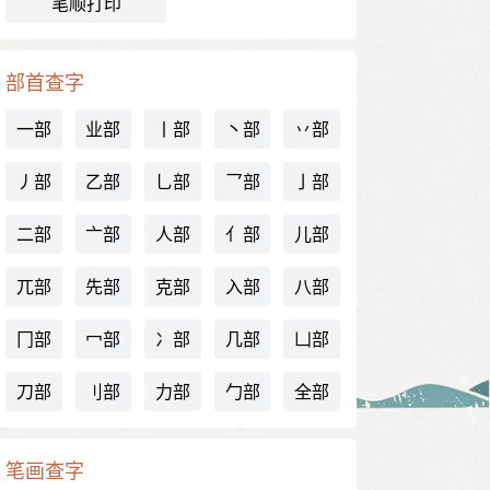
笔顺打印
部首查字
一部
业部
丨部
丶部
丷部
丿部
乙部
乚部
乛部
亅部
二部
亠部
人部
亻部
儿部
兀部
先部
克部
入部
八部
冂部
冖部
冫部
几部
凵部
刀部
刂部
力部
勹部
全部
笔画查字